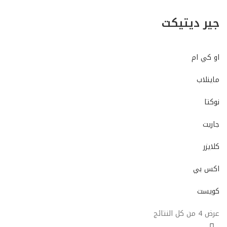
جير ديتيكت
او كي ام
ماينلاب
نوكتا
جاريت
كلايزر
اكس بي
كويست
عرض ⁦4⁩ من كل النتائج