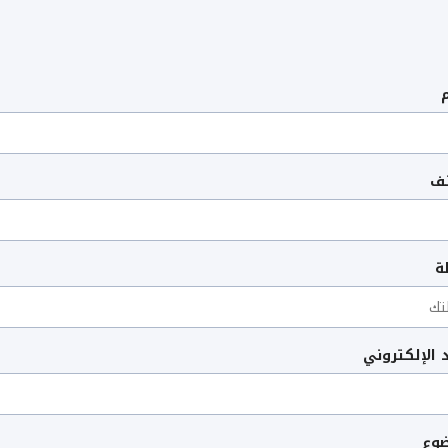
تف
ة
د الإلكتروني
ضوع