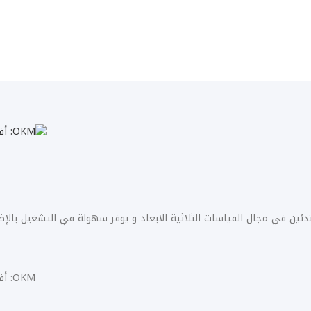
ين في مجال القياسات الثلاثية الابعاد و يوفر سهولة في التشغيل بالإض
OKM: أفضل أجهزة كشف الذهب والمعادن بأحدث التكنولوجيا الألمانية