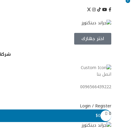
0
Info@Grand-Detectors.Com
0096566439222
شرك
اختر جهازك
شركة 
اتصل بنا
0096566439222
Login / Register
0
$
0