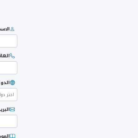
الاسم
الها
الدول
البري
المو