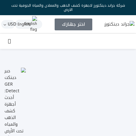
شركة جراند ديتكتورز لاجهزة كشف الذهب والمعادن والمياة الجوفية تحت
الارض
اختر جهازك
USD
English