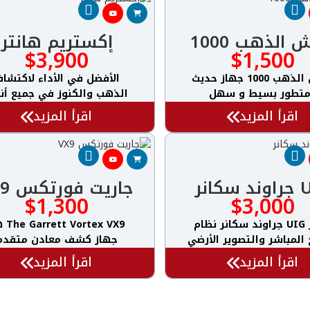
الذهب 1000
إكستريم هانتر
$
3,900
$
1,500
وحش الذهب 1000 جهاز حديث
الأفضل في الأداء لاكتشا
تطور بسيط و سهل
الذهب والكنوز في جميع أنو
اقرأ المزيد
اقرأ المزيد
كانر
جاريت فورتكس VX9
$
1,300
$
3,000
جهاز UIG جراوند سكانر نظام
Vortex VX9
المباشر والتصوير الأرضي
جهاز كشف معادن متقدم
اقرأ المزيد
اقرأ المزيد