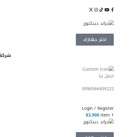
Info@Grand-Detectors.Com
0096566439222
شرك
اختر جهازك
شركة 
اتصل بنا
0096566439222
Login / Register
$
3,900
item
1