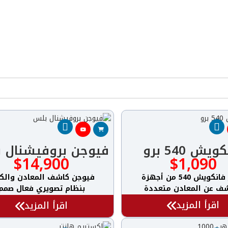
يش 540 برو
فيوجن بروفيشنال 
$
14,900
$
1,090
جهاز فانكويش 540 من أجهزة
فيوجن كاشف المعادن والكن
ف عن المعادن متعددة
بنظام تصويري فعال صمم
للمبتدئين
اقرأ المزيد
اقرأ المزيد