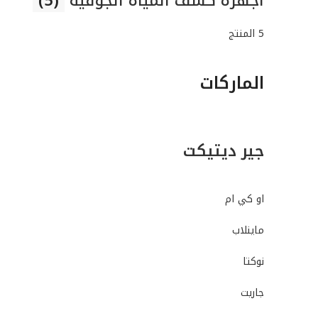
اجهزة كشف المياة الجوفية
(5)
5 المنتج
الماركات
جير ديتيكت
او كي ام
ماينلاب
نوكتا
جاريت