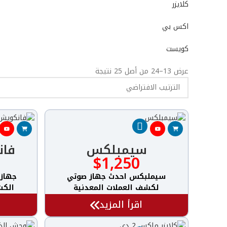
كلايزر
اكس بي
كويست
عرض 13–24 من أصل 25 نتيجة
سيمبلكس
فانكو
$
1,250
سيملبكس احدث جهاز صوتي
لكشف العملات المعدنية
الكش
والذهب اسهل
اقرأ المزيد