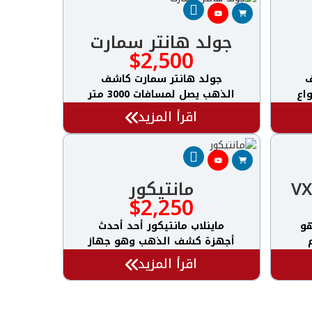
جولد هانتر سمارت
$
2,500
ف
جولد هانتر سمارت كاشف
اع
الذهب يصل لمسافات 3000 متر
اقرأ المزيد
مانتيكور
$
2,250
The Garrett  هو
ماينلاب مانتيكور أحد أحدث
أجهزة كشف الذهب وهو جهاز
اقرأ المزيد