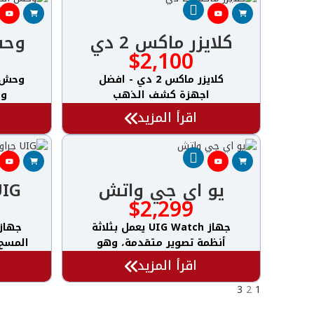
كلايزر ماكس 2 دي
وحش 
$
2,100
كلايزر ماكس 2 دي - افضل
اجهزة كشف الذهب
وم
اقرأ المزيد
يو اي جي واتش
UIG جراوند س
$
2,299
جهاز UIG Watch يعمل بثلاثة
أنظمة تصوير متقدمة، وهو
المسح 
اقرأ المزيد
3
2
1