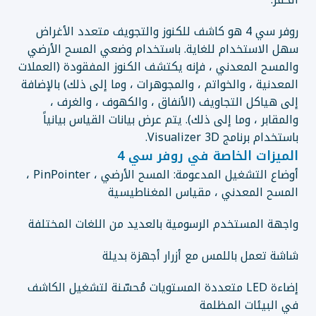
روفر سي 4 هو كاشف للكنوز والتجويف متعدد الأغراض
سهل الاستخدام للغاية. باستخدام وضعي المسح الأرضي
والمسح المعدني ، فإنه يكتشف الكنوز المفقودة (العملات
المعدنية ، والخواتم ، والمجوهرات ، وما إلى ذلك) بالإضافة
إلى هياكل التجاويف (الأنفاق ، والكهوف ، والغرف ،
والمقابر ، وما إلى ذلك). يتم عرض بيانات القياس بيانياً
باستخدام برنامج Visualizer 3D.
الميزات الخاصة في روفر سي 4
أوضاع التشغيل المدعومة: المسح الأرضي ، PinPointer ،
المسح المعدني ، مقياس المغناطيسية
واجهة المستخدم الرسومية بالعديد من اللغات المختلفة
شاشة تعمل باللمس مع أزرار أجهزة بديلة
إضاءة LED متعددة المستويات مُحسّنة لتشغيل الكاشف
في البيئات المظلمة