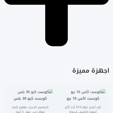
اجهزة مميزة
كويست اكس 10 برو
كويست كيو 30 بلس
لقد أصبح جهاز X10 أحد أكثر
التصميم الحديث مقاوم للماء
أجهزة الكشف شيوعًا
تمامًا حتى عمق 5 أمتار