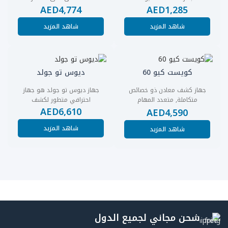
AED
4,774
AED
1,285
شاهد المزيد
شاهد المزيد
كويست كيو 60
ديوس تو جولد
جهاز كشف معادن ذو خصائص
جهاز ديوس تو جولد هو جهاز
متكاملة, متعدد المهام
احترافي متطور لكشف
AED
6,610
والوظائف
AED
4,590
شاهد المزيد
شاهد المزيد
شحن مجاني لجميع الدول