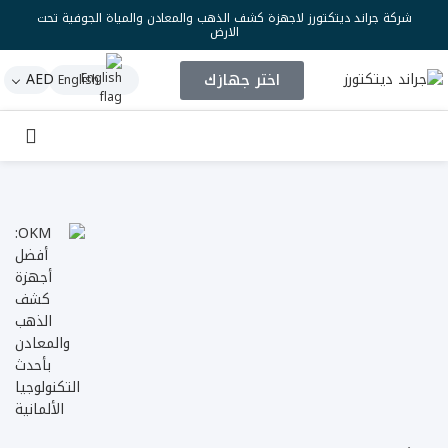
شركة جراند ديتكتورز لاجهزة كشف الذهب والمعادن والمياة الجوفية تحت
الارض
اختر جهازك
AED
English